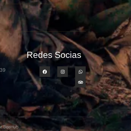
Redes Socias
339
or BeeHub