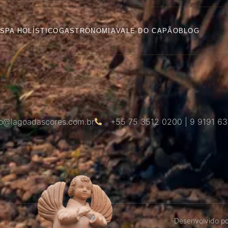
SPA HOLÍSTICO
GASTRONOMIA
VALE DO CAPÃO
BLOG
o@lagoadascores.com.br
+55 75 3512 0200 | 9 9191 6
Desenvolvido p