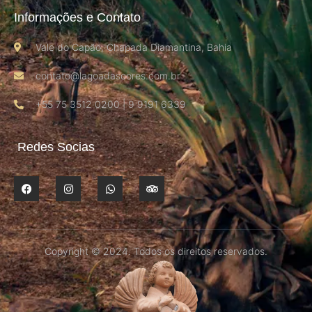
Informações e Contato
Vale do Capão, Chapada Diamantina, Bahia
contato@lagoadascores.com.br
+55 75 3512 0200 | 9 9191 6339
Redes Socias
Copyright © 2024. Todos os direitos reservados.