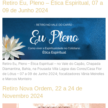
Retiro Eu, Pleno – Ética Espiritual, 07 a
09 de Junho 2024
Retiro Eu, Pleno – Ética Espiritual – no Vale do Capão, Chapada
Diamantina, Bahia, na Pousada Villa Lagoa das Cores/Casa Flor
de Lótus – 07 a 09 de Junho 2024; focalizadores Vânia Meirelles
e Marcos Monteiro
Retiro Nova Ordem, 22 a 24 de
Novembro 2024