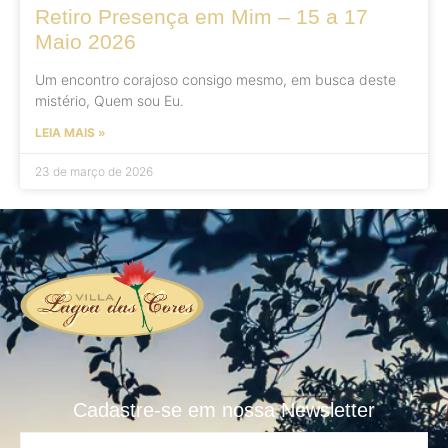
Retiro Presença em Mim – 15 a 17
Maio 2026
Um encontro corajoso consigo mesmo, em busca deste
mistério, Quem sou Eu.
LEIA MAIS »
23 de março de 2026
Cadastre-se em nossa Newsletter